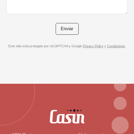
Este sitio está protegido por reCAPTCHA y Google
Privacy Policy
y
Condiciones
.